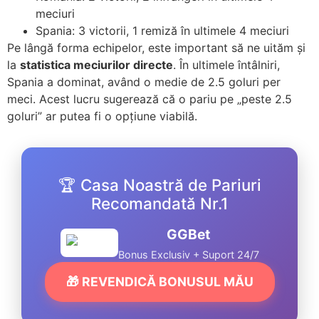
meciuri
Spania: 3 victorii, 1 remiză în ultimele 4 meciuri
Pe lângă forma echipelor, este important să ne uităm și
la
statistica meciurilor directe
. În ultimele întâlniri,
Spania a dominat, având o medie de 2.5 goluri per
meci. Acest lucru sugerează că o pariu pe „peste 2.5
goluri” ar putea fi o opțiune viabilă.
🏆 Casa Noastră de Pariuri
Recomandată Nr.1
GGBet
Bonus Exclusiv + Suport 24/7
🎁 REVENDICĂ BONUSUL MĂU