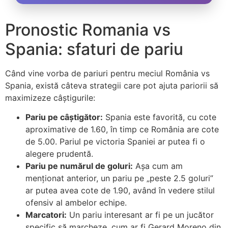
Pronostic Romania vs
Spania: sfaturi de pariu
Când vine vorba de pariuri pentru meciul România vs
Spania, există câteva strategii care pot ajuta pariorii să
maximizeze câștigurile:
Pariu pe câștigător:
Spania este favorită, cu cote
aproximative de 1.60, în timp ce România are cote
de 5.00. Pariul pe victoria Spaniei ar putea fi o
alegere prudentă.
Pariu pe numărul de goluri:
Așa cum am
menționat anterior, un pariu pe „peste 2.5 goluri”
ar putea avea cote de 1.90, având în vedere stilul
ofensiv al ambelor echipe.
Marcatori:
Un pariu interesant ar fi pe un jucător
specific să marcheze, cum ar fi Gerard Moreno din