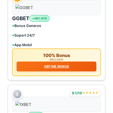
GGBET
NR.1 SITE
Bonus Generos
Suport 24/7
App Mobil
100% Bonus
EXCLUSIV
OBȚINE BONUS
9.1/10
★★★★★
2