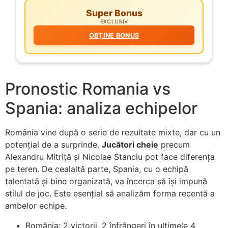
Super Bonus
EXCLUSIV
OBȚINE BONUS
Pronostic Romania vs
Spania: analiza echipelor
România vine după o serie de rezultate mixte, dar cu un
potențial de a surprinde.
Jucători cheie
precum
Alexandru Mitriță și Nicolae Stanciu pot face diferența
pe teren. De cealaltă parte, Spania, cu o echipă
talentată și bine organizată, va încerca să își impună
stilul de joc. Este esențial să analizăm forma recentă a
ambelor echipe.
România: 2 victorii, 2 înfrângeri în ultimele 4