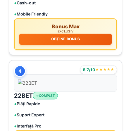
Cash-out
Mobile Friendly
Bonus Max
EXCLUSIV
OBȚINE BONUS
8.7/10
★★★★★
4
22BET
COMPLET
Plăți Rapide
Suport Expert
Interfață Pro