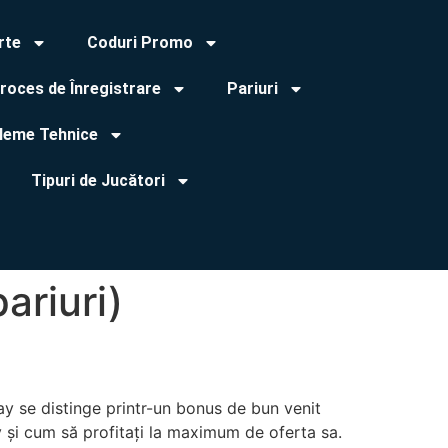
rte
Coduri Promo
roces de Înregistrare
Pariuri
leme Tehnice
Tipuri de Jucători
ariuri)
way se distinge printr-un bonus de bun venit
ay și cum să profitați la maximum de oferta sa.