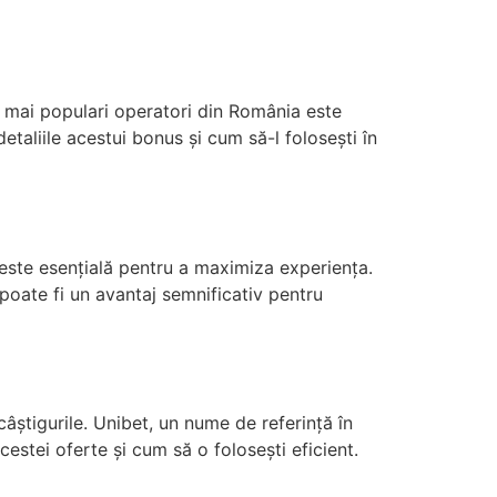
ei mai populari operatori din România este
etaliile acestui bonus și cum să-l folosești în
 este esențială pentru a maximiza experiența.
 poate fi un avantaj semnificativ pentru
câștigurile. Unibet, un nume de referință în
cestei oferte și cum să o folosești eficient.