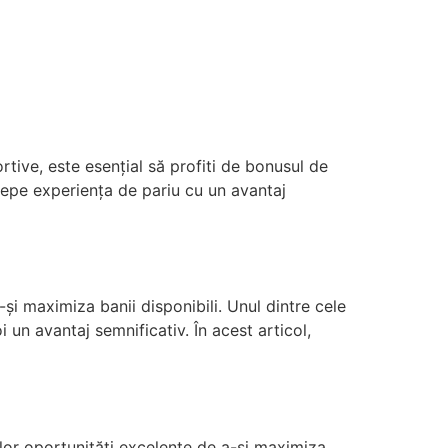
rtive, este esențial să profiti de bonusul de
ncepe experiența de pariu cu un avantaj
și maximiza banii disponibili. Unul dintre cele
 un avantaj semnificativ. În acest articol,
lor oportunități excelente de a-și maximiza