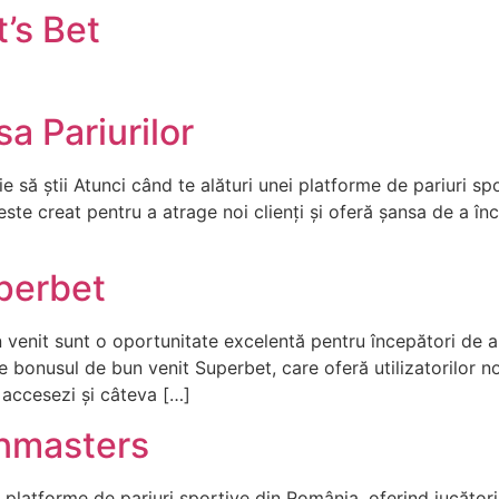
’s Bet
a Pariurilor
 să știi Atunci când te alături unei platforme de pariuri spo
 este creat pentru a atrage noi clienți și oferă șansa de a î
perbet
n venit sunt o oportunitate excelentă pentru începători de a-
 bonusul de bun venit Superbet, care oferă utilizatorilor noi
 accesezi și câteva […]
inmasters
platforme de pariuri sportive din România, oferind jucători