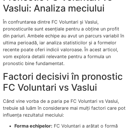
Vaslui: Analiza meciului
În confruntarea dintre FC Voluntari și Vaslui,
pronosticurile sunt esențiale pentru a obține un profit
din pariuri. Ambele echipe au avut un parcurs variabil în
ultima perioadă, iar analiza statisticilor și a formelor
recente poate oferi indicii valoroase. În acest articol,
vom explora detalii relevante pentru a formula un
pronostic bine fundamentat.
Factori decisivi în pronostic
FC Voluntari vs Vaslui
Când vine vorba de a paria pe FC Voluntari vs Vaslui,
trebuie să luăm în considerare mai mulți factori care pot
influența rezultatul meciului:
Forma echipelor:
FC Voluntari a arătat o formă