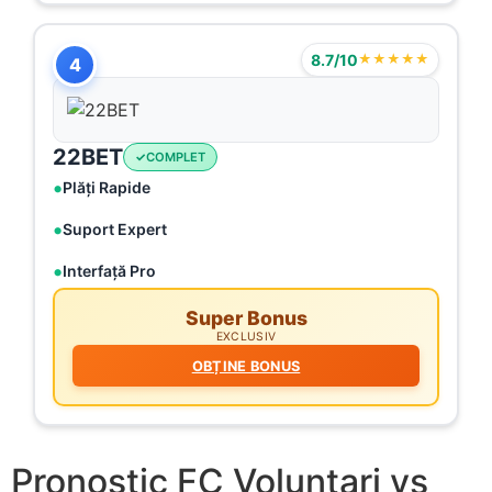
8.7/10
★★★★★
4
22BET
COMPLET
Plăți Rapide
Suport Expert
Interfață Pro
Super Bonus
EXCLUSIV
OBȚINE BONUS
Pronostic FC Voluntari vs