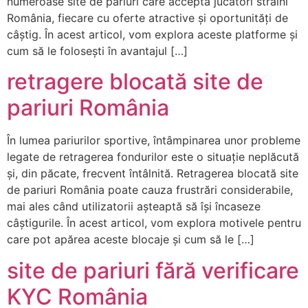
numeroase site de pariuri care acceptă jucători străini
România, fiecare cu oferte atractive și oportunități de
câștig. În acest articol, vom explora aceste platforme și
cum să le folosești în avantajul […]
retragere blocată site de
pariuri România
În lumea pariurilor sportive, întâmpinarea unor probleme
legate de retragerea fondurilor este o situație neplăcută
și, din păcate, frecvent întâlnită. Retragerea blocată site
de pariuri România poate cauza frustrări considerabile,
mai ales când utilizatorii așteaptă să își încaseze
câștigurile. În acest articol, vom explora motivele pentru
care pot apărea aceste blocaje și cum să le […]
site de pariuri fără verificare
KYC România