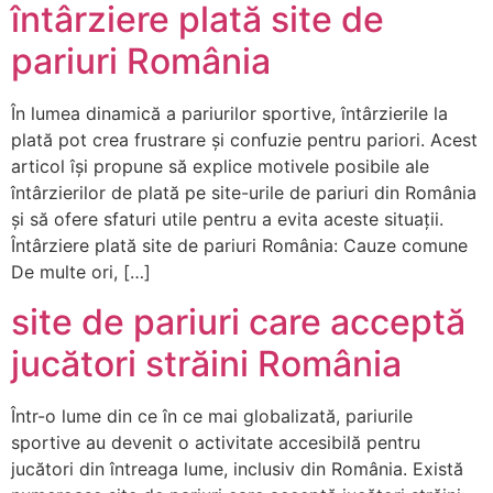
întârziere plată site de
pariuri România
În lumea dinamică a pariurilor sportive, întârzierile la
plată pot crea frustrare și confuzie pentru pariori. Acest
articol își propune să explice motivele posibile ale
întârzierilor de plată pe site-urile de pariuri din România
și să ofere sfaturi utile pentru a evita aceste situații.
Întârziere plată site de pariuri România: Cauze comune
De multe ori, […]
site de pariuri care acceptă
jucători străini România
Într-o lume din ce în ce mai globalizată, pariurile
sportive au devenit o activitate accesibilă pentru
jucători din întreaga lume, inclusiv din România. Există