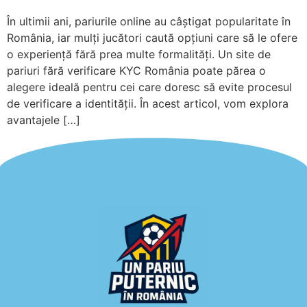
În ultimii ani, pariurile online au câștigat popularitate în
România, iar mulți jucători caută opțiuni care să le ofere
o experiență fără prea multe formalități. Un site de
pariuri fără verificare KYC România poate părea o
alegere ideală pentru cei care doresc să evite procesul
de verificare a identității. În acest articol, vom explora
avantajele […]