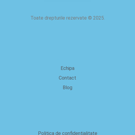
Toate drepturile rezervate
©
2025.
despre noi
Echipa
Contact
Blog
Juridic
Politica de confidențialitate