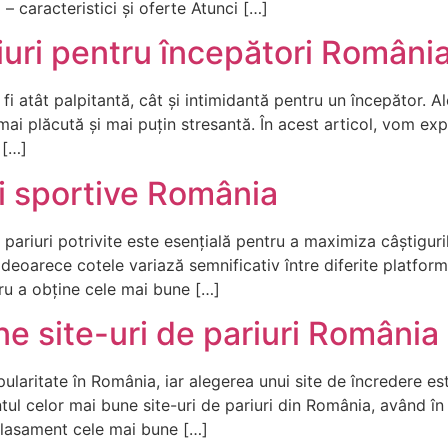
 – caracteristici și oferte Atunci […]
riuri pentru începători Români
 fi atât palpitantă, cât și intimidantă pentru un începător. A
i plăcută și mai puțin stresantă. În acest articol, vom explo
 […]
i sportive România
e pariuri potrivite este esențială pentru a maximiza câștigu
, deoarece cotele variază semnificativ între diferite platform
ru a obține cele mai bune […]
e site-uri de pariuri România
popularitate în România, iar alegerea unui site de încredere e
ntul celor mai bune site-uri de pariuri din România, având 
 Clasament cele mai bune […]