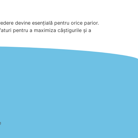
redere devine esențială pentru orice parior.
aturi pentru a maximiza câștigurile și a
e