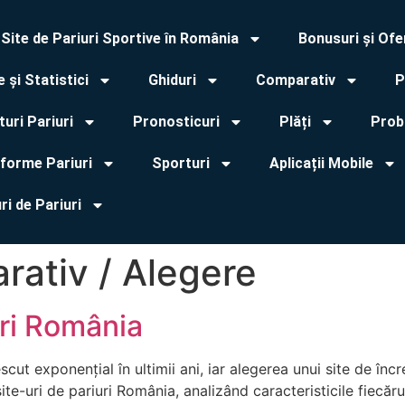
Site de Pariuri Sportive în România
Bonusuri și Ofe
 și Statistici
Ghiduri
Comparativ
P
uri Pariuri
Pronosticuri
Plăți
Prob
tforme Pariuri
Sporturi
Aplicații Mobile
ri de Pariuri
ativ / Alegere
uri România
scut exponențial în ultimii ani, iar alegerea unui site de în
ite-uri de pariuri România, analizând caracteristicile fiecărui