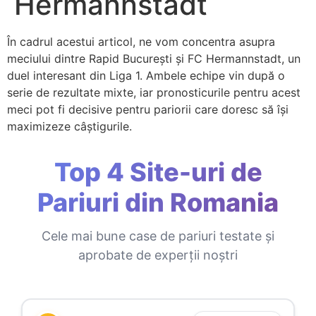
Hermannstadt
În cadrul acestui articol, ne vom concentra asupra
meciului dintre Rapid București și FC Hermannstadt, un
duel interesant din Liga 1. Ambele echipe vin după o
serie de rezultate mixte, iar pronosticurile pentru acest
meci pot fi decisive pentru pariorii care doresc să își
maximizeze câștigurile.
Top 4 Site-uri de
Pariuri din Romania
Cele mai bune case de pariuri testate și
aprobate de experții noștri