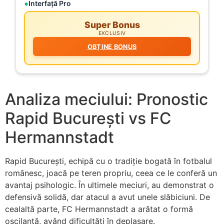
Interfață Pro
Super Bonus
EXCLUSIV
OBȚINE BONUS
Analiza meciului: Pronostic
Rapid București vs FC
Hermannstadt
Rapid București, echipă cu o tradiție bogată în fotbalul
românesc, joacă pe teren propriu, ceea ce le conferă un
avantaj psihologic. În ultimele meciuri, au demonstrat o
defensivă solidă, dar atacul a avut unele slăbiciuni. De
cealaltă parte, FC Hermannstadt a arătat o formă
oscilantă, având dificultăți în deplasare.