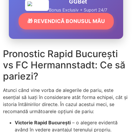
GGBet
Bonus Exclusiv + Suport 24/7
🎁 REVENDICĂ BONUSUL MĂU
Pronostic Rapid București
vs FC Hermannstadt: Ce să
pariezi?
Atunci când vine vorba de alegerile de pariu, este
esențial să luați în considerare atât forma echipei, cât și
istoria întâlnirilor directe. În cazul acestui meci, se
recomandă următoarele opțiuni de pariu:
Victorie Rapid București
– o alegere evidentă
având în vedere avantajul terenului propriu.