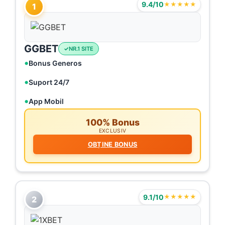
9.4/10
★★★★★
1
GGBET
NR.1 SITE
Bonus Generos
Suport 24/7
App Mobil
100% Bonus
EXCLUSIV
OBȚINE BONUS
9.1/10
★★★★★
2