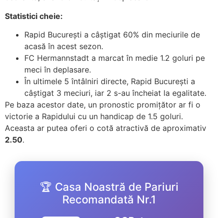
Statistici cheie:
Rapid București a câștigat 60% din meciurile de
acasă în acest sezon.
FC Hermannstadt a marcat în medie 1.2 goluri pe
meci în deplasare.
În ultimele 5 întâlniri directe, Rapid București a
câștigat 3 meciuri, iar 2 s-au încheiat la egalitate.
Pe baza acestor date, un pronostic promițător ar fi o
victorie a Rapidului cu un handicap de 1.5 goluri.
Aceasta ar putea oferi o cotă atractivă de aproximativ
2.50
.
🏆 Casa Noastră de Pariuri
Recomandată Nr.1