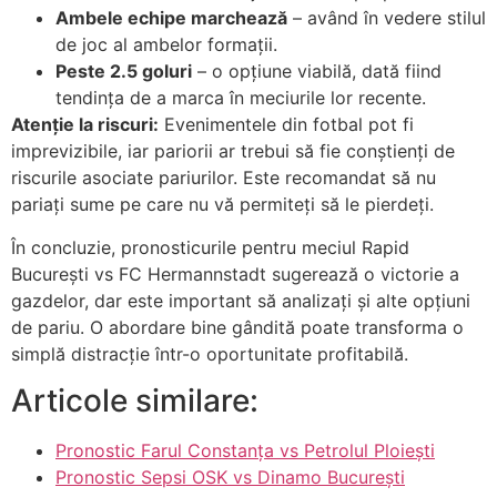
Ambele echipe marchează
– având în vedere stilul
de joc al ambelor formații.
Peste 2.5 goluri
– o opțiune viabilă, dată fiind
tendința de a marca în meciurile lor recente.
Atenție la riscuri:
Evenimentele din fotbal pot fi
imprevizibile, iar pariorii ar trebui să fie conștienți de
riscurile asociate pariurilor. Este recomandat să nu
pariați sume pe care nu vă permiteți să le pierdeți.
În concluzie, pronosticurile pentru meciul Rapid
București vs FC Hermannstadt sugerează o victorie a
gazdelor, dar este important să analizați și alte opțiuni
de pariu. O abordare bine gândită poate transforma o
simplă distracție într-o oportunitate profitabilă.
Articole similare:
Pronostic Farul Constanța vs Petrolul Ploiești
Pronostic Sepsi OSK vs Dinamo București