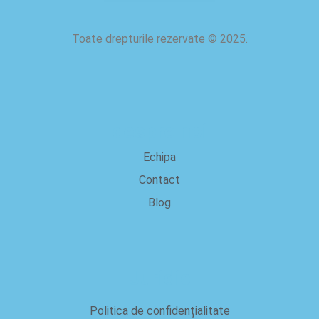
Toate drepturile rezervate
©
2025.
despre noi
Echipa
Contact
Blog
Juridic
Politica de confidențialitate