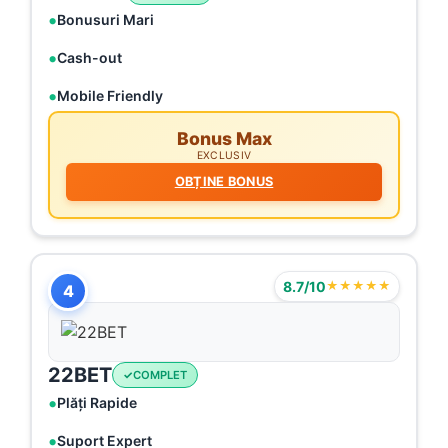
Bonusuri Mari
Cash-out
Mobile Friendly
Bonus Max
EXCLUSIV
OBȚINE BONUS
8.7/10
★★★★★
4
22BET
COMPLET
Plăți Rapide
Suport Expert