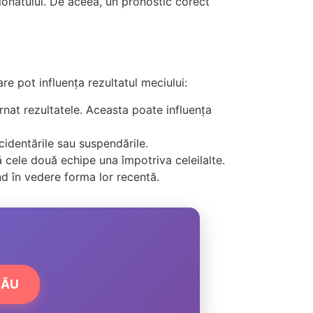
ionatului. De aceea, un pronostic corect
are pot influența rezultatul meciului:
ernat rezultatele. Aceasta poate influența
cidentările sau suspendările.
 cele două echipe una împotriva celeilalte.
nd în vedere forma lor recentă.
MĂU