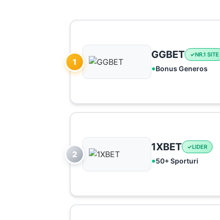
GGBET
NR.1 SITE
1
Bonus Generos
1XBET
LIDER
2
50+ Sporturi