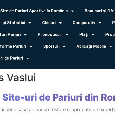
Site de Pariuri Sportive în România
Bonusuri și Ofe
 și Statistici
Ghiduri
Comparativ
P
uri Pariuri
Pronosticuri
Plăți
Prob
tforme Pariuri
Sporturi
Aplicații Mobile
ri de Pariuri
s Vaslui
 Site-uri de Pariuri din R
ai bune case de pariuri testate și aprobate de experții