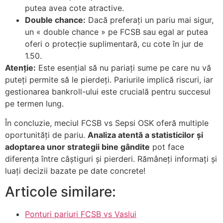
putea avea cote atractive.
Double chance:
Dacă preferați un pariu mai sigur,
un « double chance » pe FCSB sau egal ar putea
oferi o protecție suplimentară, cu cote în jur de
1.50.
Atenție:
Este esențial să nu pariați sume pe care nu vă
puteți permite să le pierdeți. Pariurile implică riscuri, iar
gestionarea bankroll-ului este crucială pentru succesul
pe termen lung.
În concluzie, meciul FCSB vs Sepsi OSK oferă multiple
oportunități de pariu.
Analiza atentă a statisticilor și
adoptarea unor strategii bine gândite
pot face
diferența între câștiguri și pierderi. Rămâneți informați și
luați decizii bazate pe date concrete!
Articole similare:
Ponturi pariuri FCSB vs Vaslui