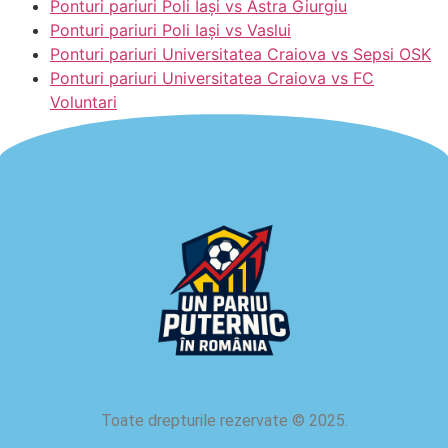
Ponturi pariuri Poli Iași vs Astra Giurgiu
Ponturi pariuri Poli Iași vs Vaslui
Ponturi pariuri Universitatea Craiova vs Sepsi OSK
Ponturi pariuri Universitatea Craiova vs FC
Voluntari
Toate drepturile rezervate
©
2025.