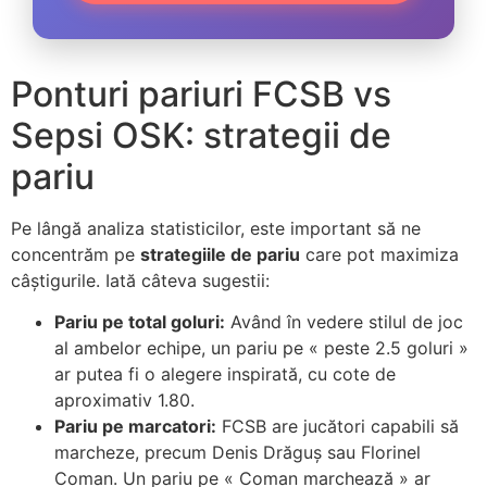
Ponturi pariuri FCSB vs
Sepsi OSK: strategii de
pariu
Pe lângă analiza statisticilor, este important să ne
concentrăm pe
strategiile de pariu
care pot maximiza
câștigurile. Iată câteva sugestii:
Pariu pe total goluri:
Având în vedere stilul de joc
al ambelor echipe, un pariu pe « peste 2.5 goluri »
ar putea fi o alegere inspirată, cu cote de
aproximativ 1.80.
Pariu pe marcatori:
FCSB are jucători capabili să
marcheze, precum Denis Drăguș sau Florinel
Coman. Un pariu pe « Coman marchează » ar