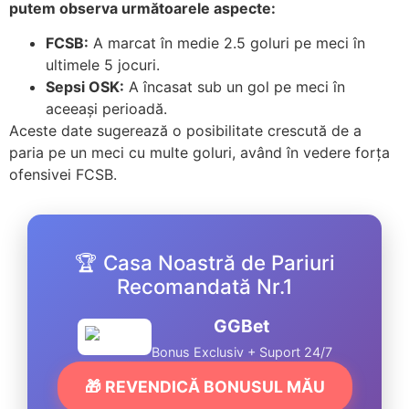
putem observa următoarele aspecte:
FCSB:
A marcat în medie 2.5 goluri pe meci în
ultimele 5 jocuri.
Sepsi OSK:
A încasat sub un gol pe meci în
aceeași perioadă.
Aceste date sugerează o posibilitate crescută de a
paria pe un meci cu multe goluri, având în vedere forța
ofensivei FCSB.
🏆 Casa Noastră de Pariuri
Recomandată Nr.1
GGBet
Bonus Exclusiv + Suport 24/7
🎁 REVENDICĂ BONUSUL MĂU