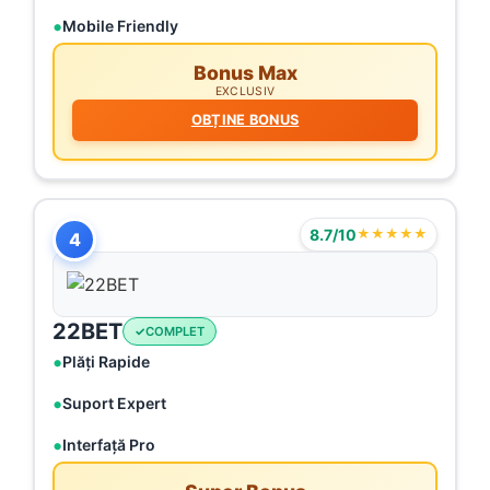
Mobile Friendly
Bonus Max
EXCLUSIV
OBȚINE BONUS
8.7/10
★★★★★
4
22BET
COMPLET
Plăți Rapide
Suport Expert
Interfață Pro