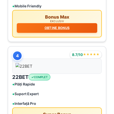
Mobile Friendly
Bonus Max
EXCLUSIV
OBȚINE BONUS
8.7/10
★★★★★
4
22BET
COMPLET
Plăți Rapide
Suport Expert
Interfață Pro