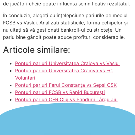
de jucători cheie poate influența semnificativ rezultatul.
În concluzie, alegeți cu înțelepciune pariurile pe meciul
FCSB vs Vaslui. Analizați statisticile, forma echipelor și
nu uitați să vă gestionați bankroll-ul cu strictețe. Un
pariu bine gândit poate aduce profituri considerabile.
Articole similare:
Ponturi pariuri Universitatea Craiova vs Vaslui
Ponturi pariuri Universitatea Craiova vs FC
Voluntari
Ponturi pariuri Farul Constanța vs Sepsi OSK
Ponturi pariuri FCSB vs Rapid București
Ponturi pariuri CFR Cluj vs Pandurii Târgu Jiu