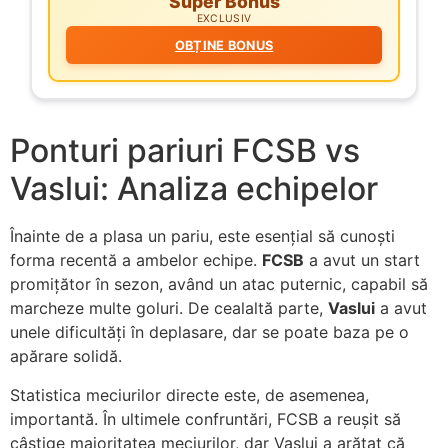
Super Bonus
EXCLUSIV
OBȚINE BONUS
Ponturi pariuri FCSB vs
Vaslui: Analiza echipelor
Înainte de a plasa un pariu, este esențial să cunoști
forma recentă a ambelor echipe.
FCSB
a avut un start
promițător în sezon, având un atac puternic, capabil să
marcheze multe goluri. De cealaltă parte,
Vaslui
a avut
unele dificultăți în deplasare, dar se poate baza pe o
apărare solidă.
Statistica meciurilor directe este, de asemenea,
importantă. În ultimele confruntări, FCSB a reușit să
câștige majoritatea meciurilor, dar Vaslui a arătat că