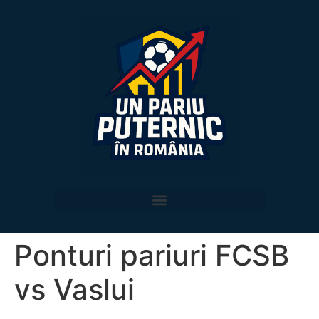
Ponturi pariuri FCSB
vs Vaslui