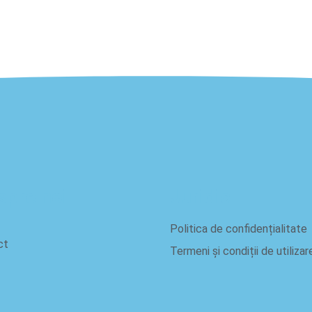
spre noi
Juridic
Politica de confidențialitate
ct
Termeni și condiții de utilizar