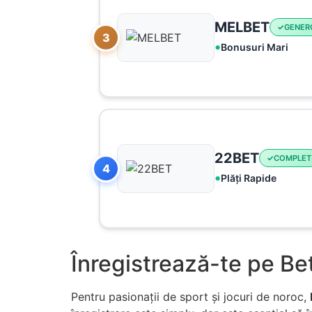
MELBET
GENER
3
Bonusuri Mari
22BET
COMPLET
4
Plăți Rapide
Înregistrează-te pe Betf
Pentru pasionații de sport și jocuri de noroc,