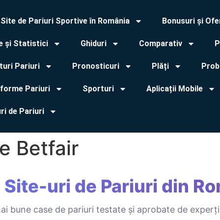
Site de Pariuri Sportive în România
Bonusuri și Ofe
 și Statistici
Ghiduri
Comparativ
P
uri Pariuri
Pronosticuri
Plăți
Prob
tforme Pariuri
Sporturi
Aplicații Mobile
ri de Pariuri
e Betfair
 Site-uri de Pariuri din R
ai bune case de pariuri testate și aprobate de experții