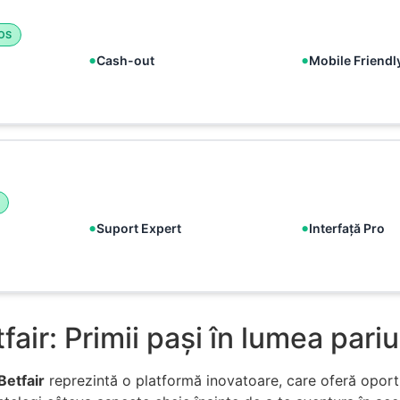
OS
Cash-out
Mobile Friendl
Suport Expert
Interfață Pro
air: Primii pași în lumea pariu
Betfair
reprezintă o platformă inovatoare, care oferă oportu