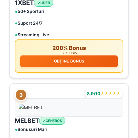
1XBET
LIDER
50+ Sporturi
Suport 24/7
Streaming Live
200% Bonus
EXCLUSIV
OBȚINE BONUS
8.9/10
★★★★★
3
MELBET
GENEROS
Bonusuri Mari