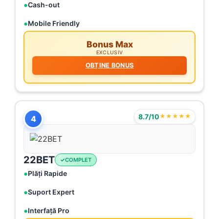
Cash-out
Mobile Friendly
Bonus Max
EXCLUSIV
OBȚINE BONUS
8.7/10
★★★★★
4
22BET
COMPLET
Plăți Rapide
Suport Expert
Interfață Pro