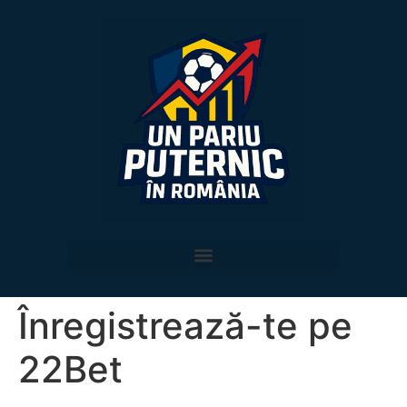
Înregistrează-te pe
22Bet