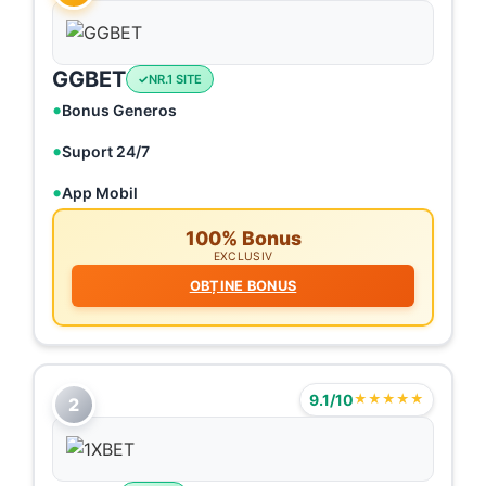
GGBET
NR.1 SITE
Bonus Generos
Suport 24/7
App Mobil
100% Bonus
EXCLUSIV
OBȚINE BONUS
9.1/10
★★★★★
2