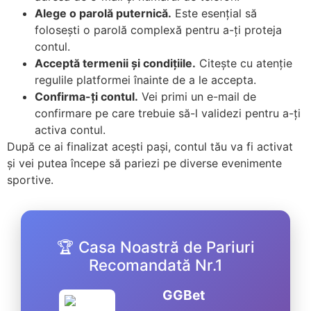
Alege o parolă puternică.
Este esențial să
folosești o parolă complexă pentru a-ți proteja
contul.
Acceptă termenii și condițiile.
Citește cu atenție
regulile platformei înainte de a le accepta.
Confirma-ți contul.
Vei primi un e-mail de
confirmare pe care trebuie să-l validezi pentru a-ți
activa contul.
După ce ai finalizat acești pași, contul tău va fi activat
și vei putea începe să pariezi pe diverse evenimente
sportive.
🏆 Casa Noastră de Pariuri
Recomandată Nr.1
GGBet