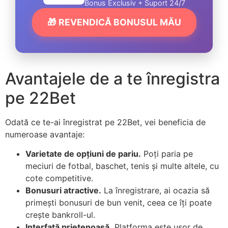
Bonus Exclusiv + Suport 24/7
🎁 REVENDICĂ BONUSUL MĂU
Avantajele de a te înregistra
pe 22Bet
Odată ce te-ai înregistrat pe 22Bet, vei beneficia de
numeroase avantaje:
Varietate de opțiuni de pariu.
Poți paria pe
meciuri de fotbal, baschet, tenis și multe altele, cu
cote competitive.
Bonusuri atractive.
La înregistrare, ai ocazia să
primești bonusuri de bun venit, ceea ce îți poate
crește bankroll-ul.
Interfață prietenoasă.
Platforma este ușor de