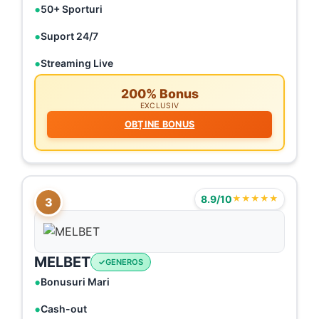
50+ Sporturi
Suport 24/7
Streaming Live
200% Bonus
EXCLUSIV
OBȚINE BONUS
8.9/10
★★★★★
3
MELBET
GENEROS
Bonusuri Mari
Cash-out