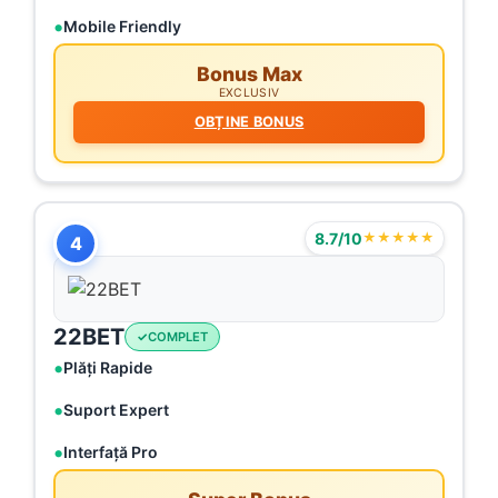
Mobile Friendly
Bonus Max
EXCLUSIV
OBȚINE BONUS
8.7/10
★★★★★
4
22BET
COMPLET
Plăți Rapide
Suport Expert
Interfață Pro