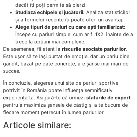
decât îți poți permite să pierzi.
Studiază echipele și jucătorii:
Analiza statisticilor
și a formelor recente îți poate oferi un avantaj.
Alege tipuri de pariuri cu care ești familiarizat:
Începe cu pariuri simple, cum ar fi 1X2, înainte de a
trece la opțiuni mai complexe.
De asemenea, fii atent la
riscurile asociate pariurilor
.
Este ușor să te lași purtat de emoție, dar un pariu bine
gândit, bazat pe date concrete, are șanse mai mari de
succes.
În concluzie, alegerea unui site de pariuri sportive
potrivit în România poate influența semnificativ
experiența ta. Asigură-te că urmezi
sfaturile de expert
pentru a maximiza șansele de câștig și a te bucura de
fiecare moment petrecut în lumea pariurilor.
Articole similare: