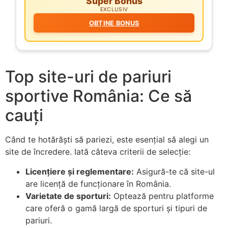
Super Bonus
EXCLUSIV
OBȚINE BONUS
Top site-uri de pariuri
sportive România: Ce să
cauți
Când te hotărăști să pariezi, este esențial să alegi un
site de încredere. Iată câteva criterii de selecție:
Licențiere și reglementare:
Asigură-te că site-ul
are licență de funcționare în România.
Varietate de sporturi:
Optează pentru platforme
care oferă o gamă largă de sporturi și tipuri de
pariuri.