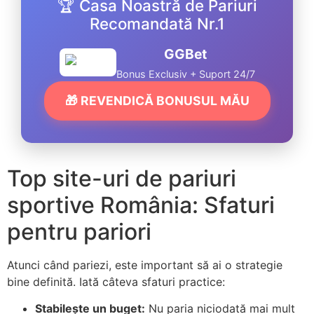
🏆 Casa Noastră de Pariuri
Recomandată Nr.1
GGBet
Bonus Exclusiv + Suport 24/7
🎁 REVENDICĂ BONUSUL MĂU
Top site-uri de pariuri
sportive România: Sfaturi
pentru pariori
Atunci când pariezi, este important să ai o strategie
bine definită. Iată câteva sfaturi practice:
Stabilește un buget:
Nu paria niciodată mai mult