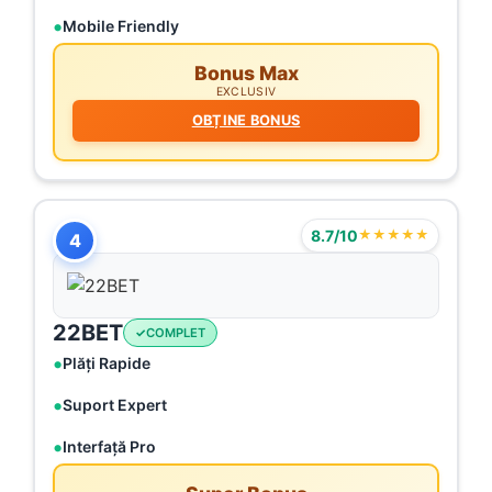
Mobile Friendly
Bonus Max
EXCLUSIV
OBȚINE BONUS
8.7/10
★★★★★
4
22BET
COMPLET
Plăți Rapide
Suport Expert
Interfață Pro