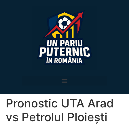
Pronostic UTA Arad
vs Petrolul Ploiești