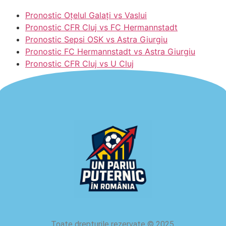
Pronostic Oțelul Galați vs Vaslui
Pronostic CFR Cluj vs FC Hermannstadt
Pronostic Sepsi OSK vs Astra Giurgiu
Pronostic FC Hermannstadt vs Astra Giurgiu
Pronostic CFR Cluj vs U Cluj
Toate drepturile rezervate
©
2025.