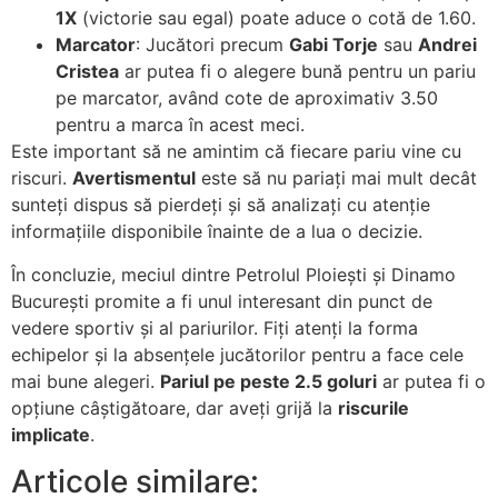
1X
(victorie sau egal) poate aduce o cotă de 1.60.
Marcator
: Jucători precum
Gabi Torje
sau
Andrei
Cristea
ar putea fi o alegere bună pentru un pariu
pe marcator, având cote de aproximativ 3.50
pentru a marca în acest meci.
Este important să ne amintim că fiecare pariu vine cu
riscuri.
Avertismentul
este să nu pariați mai mult decât
sunteți dispus să pierdeți și să analizați cu atenție
informațiile disponibile înainte de a lua o decizie.
În concluzie, meciul dintre Petrolul Ploiești și Dinamo
București promite a fi unul interesant din punct de
vedere sportiv și al pariurilor. Fiți atenți la forma
echipelor și la absențele jucătorilor pentru a face cele
mai bune alegeri.
Pariul pe peste 2.5 goluri
ar putea fi o
opțiune câștigătoare, dar aveți grijă la
riscurile
implicate
.
Articole similare: