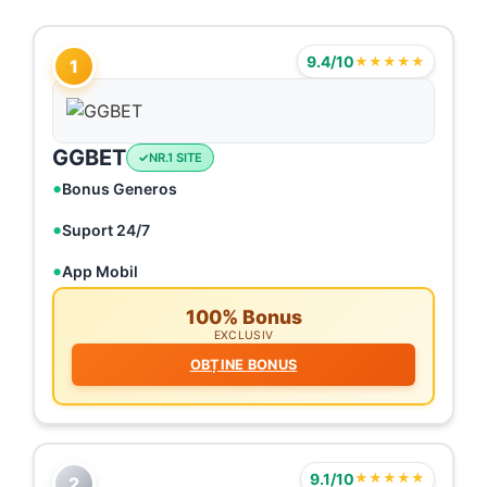
9.4/10
★★★★★
1
GGBET
NR.1 SITE
Bonus Generos
Suport 24/7
App Mobil
100% Bonus
EXCLUSIV
OBȚINE BONUS
9.1/10
★★★★★
2