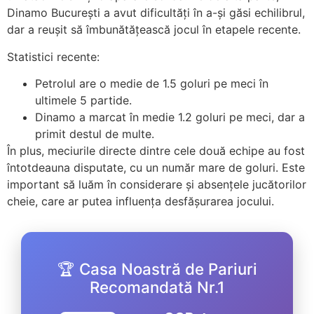
Dinamo București a avut dificultăți în a-și găsi echilibrul,
dar a reușit să îmbunătățească jocul în etapele recente.
Statistici recente:
Petrolul are o medie de 1.5 goluri pe meci în
ultimele 5 partide.
Dinamo a marcat în medie 1.2 goluri pe meci, dar a
primit destul de multe.
În plus, meciurile directe dintre cele două echipe au fost
întotdeauna disputate, cu un număr mare de goluri. Este
important să luăm în considerare și absențele jucătorilor
cheie, care ar putea influența desfășurarea jocului.
🏆 Casa Noastră de Pariuri
Recomandată Nr.1