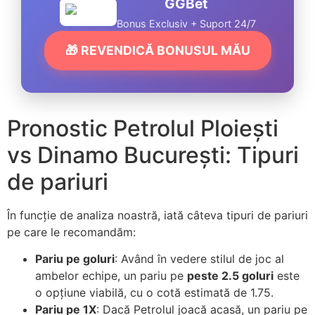
GGBet
Bonus Exclusiv + Suport 24/7
🎁 REVENDICĂ BONUSUL MĂU
Pronostic Petrolul Ploiești
vs Dinamo București: Tipuri
de pariuri
În funcție de analiza noastră, iată câteva tipuri de pariuri
pe care le recomandăm:
Pariu pe goluri
: Având în vedere stilul de joc al
ambelor echipe, un pariu pe
peste 2.5 goluri
este
o opțiune viabilă, cu o cotă estimată de 1.75.
Pariu pe 1X
: Dacă Petrolul joacă acasă, un pariu pe