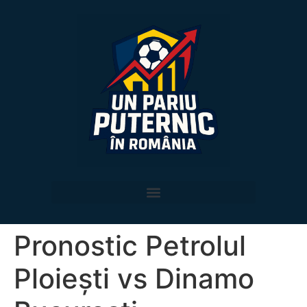
Pronostic Petrolul
Ploiești vs Dinamo