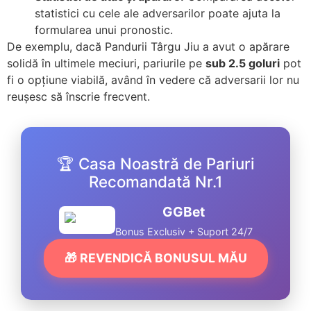
statistici cu cele ale adversarilor poate ajuta la
formularea unui pronostic.
De exemplu, dacă Pandurii Târgu Jiu a avut o apărare
solidă în ultimele meciuri, pariurile pe
sub 2.5 goluri
pot
fi o opțiune viabilă, având în vedere că adversarii lor nu
reușesc să înscrie frecvent.
🏆 Casa Noastră de Pariuri
Recomandată Nr.1
GGBet
Bonus Exclusiv + Suport 24/7
🎁 REVENDICĂ BONUSUL MĂU