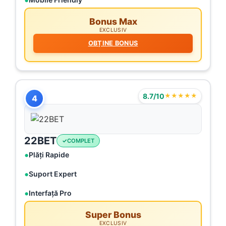
Bonus Max
EXCLUSIV
OBȚINE BONUS
8.7/10
★★★★★
4
22BET
COMPLET
Plăți Rapide
Suport Expert
Interfață Pro
Super Bonus
EXCLUSIV