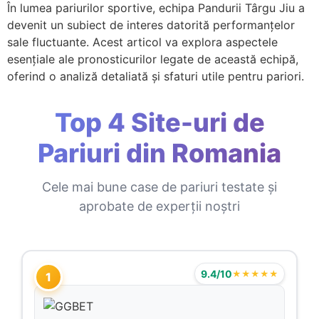
În lumea pariurilor sportive, echipa Pandurii Târgu Jiu a
devenit un subiect de interes datorită performanțelor
sale fluctuante. Acest articol va explora aspectele
esențiale ale pronosticurilor legate de această echipă,
oferind o analiză detaliată și sfaturi utile pentru pariori.
Top 4 Site-uri de
Pariuri din Romania
Cele mai bune case de pariuri testate și
aprobate de experții noștri
9.4/10
★★★★★
1