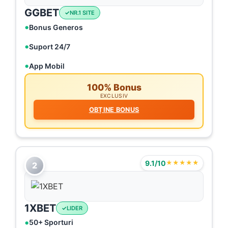
GGBET
NR.1 SITE
Bonus Generos
Suport 24/7
App Mobil
100% Bonus
EXCLUSIV
OBȚINE BONUS
9.1/10
★★★★★
2
1XBET
LIDER
50+ Sporturi