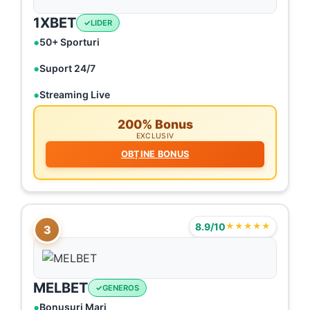
1XBET
LIDER
50+ Sporturi
Suport 24/7
Streaming Live
200% Bonus
EXCLUSIV
OBȚINE BONUS
8.9/10
★★★★★
3
MELBET
GENEROS
Bonusuri Mari