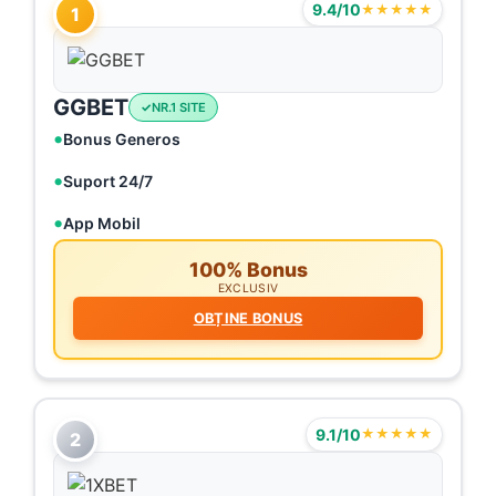
9.4/10
★★★★★
1
GGBET
NR.1 SITE
Bonus Generos
Suport 24/7
App Mobil
100% Bonus
EXCLUSIV
OBȚINE BONUS
9.1/10
★★★★★
2