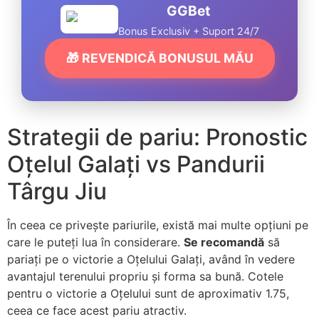
GGBet
Bonus Exclusiv + Suport 24/7
🎁 REVENDICĂ BONUSUL MĂU
Strategii de pariu: Pronostic
Oțelul Galați vs Pandurii
Târgu Jiu
În ceea ce privește pariurile, există mai multe opțiuni pe
care le puteți lua în considerare.
Se recomandă
să
pariați pe o victorie a Oțelului Galați, având în vedere
avantajul terenului propriu și forma sa bună. Cotele
pentru o victorie a Oțelului sunt de aproximativ 1.75,
ceea ce face acest pariu atractiv.