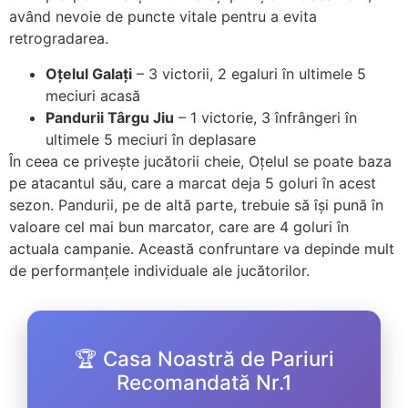
având nevoie de puncte vitale pentru a evita
retrogradarea.
Oțelul Galați
– 3 victorii, 2 egaluri în ultimele 5
meciuri acasă
Pandurii Târgu Jiu
– 1 victorie, 3 înfrângeri în
ultimele 5 meciuri în deplasare
În ceea ce privește jucătorii cheie, Oțelul se poate baza
pe atacantul său, care a marcat deja 5 goluri în acest
sezon. Pandurii, pe de altă parte, trebuie să își pună în
valoare cel mai bun marcator, care are 4 goluri în
actuala campanie. Această confruntare va depinde mult
de performanțele individuale ale jucătorilor.
🏆 Casa Noastră de Pariuri
Recomandată Nr.1