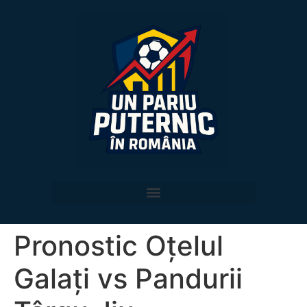
Pronostic Oțelul
Galați vs Pandurii