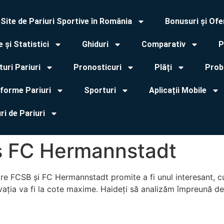
Site de Pariuri Sportive în România
Bonusuri și Ofe
 și Statistici
Ghiduri
Comparativ
P
uri Pariuri
Pronosticuri
Plăți
Prob
tforme Pariuri
Sporturi
Aplicații Mobile
ri de Pariuri
s FC Hermannstadt
ntre FCSB și FC Hermannstadt promite a fi unul interesant, cu
vația va fi la cote maxime. Haideți să analizăm împreună det