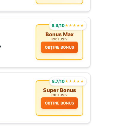
8.9/10
★★★★★
Bonus Max
EXCLUSIV
y
OBȚINE BONUS
8.7/10
★★★★★
Super Bonus
EXCLUSIV
OBȚINE BONUS