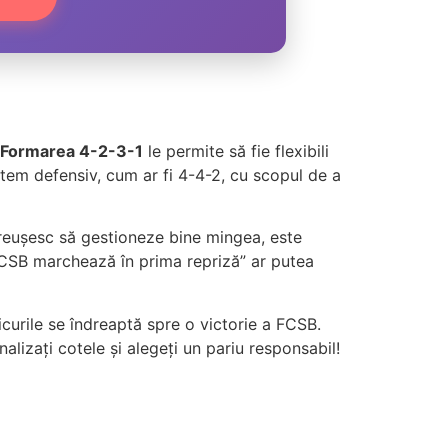
Formarea 4-2-3-1
le permite să fie flexibili
stem defensiv, cum ar fi 4-4-2, cu scopul de a
reușesc să gestioneze bine mingea, este
CSB marchează în prima repriză” ar putea
icurile se îndreaptă spre o victorie a FCSB.
lizați cotele și alegeți un pariu responsabil!