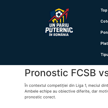
Top 
Cote
Pont
Pla
Tipu
Pronostic FCSB v
În contextul competiției din Liga 1, meciul di
Ambele echipe au obiective diferite, dar moti
pronostic corect.