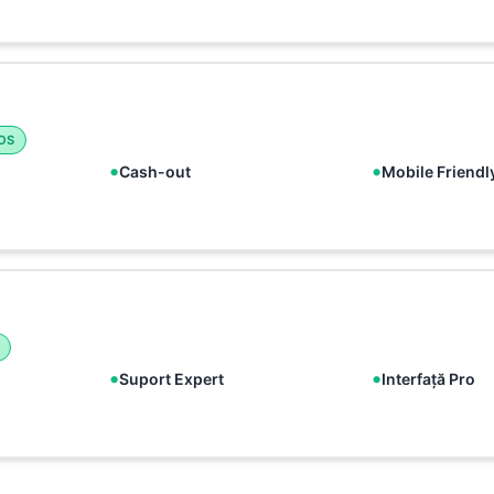
OS
Cash-out
Mobile Friendl
Suport Expert
Interfață Pro