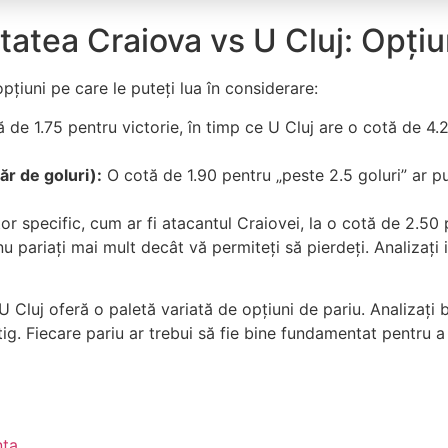
itatea Craiova vs U Cluj: Opțiu
pțiuni pe care le puteți lua în considerare:
de 1.75 pentru victorie, în timp ce U Cluj are o cotă de 4.2
r de goluri):
O cotă de 1.90 pentru „peste 2.5 goluri” ar put
or specific, cum ar fi atacantul Craiovei, la o cotă de 2.50
nu pariați mai mult decât vă permiteți să pierdeți. Analizați i
Cluj oferă o paletă variată de opțiuni de pariu. Analizați bin
. Fiecare pariu ar trebui să fie bine fundamentat pentru a 
nța