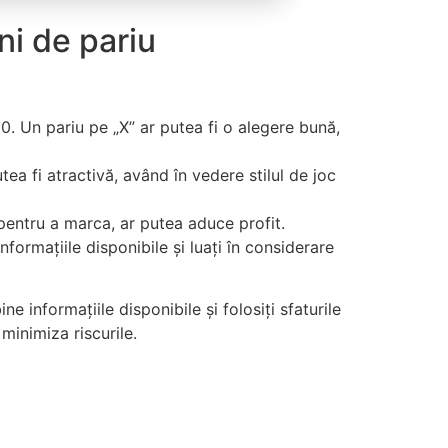
ni de pariu
0. Un pariu pe „X” ar putea fi o alegere bună,
ea fi atractivă, având în vedere stilul de joc
 pentru a marca, ar putea aduce profit.
nformațiile disponibile și luați în considerare
e informațiile disponibile și folosiți sfaturile
minimiza riscurile.