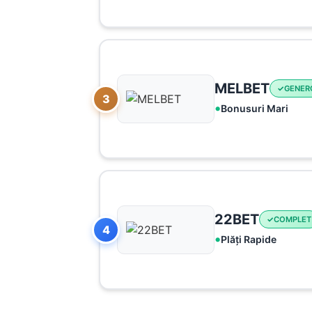
MELBET
GENER
3
Bonusuri Mari
22BET
COMPLET
4
Plăți Rapide