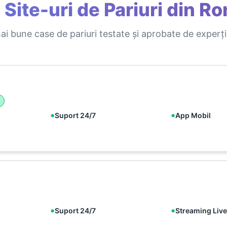
 Site-uri de Pariuri din R
ai bune case de pariuri testate și aprobate de experții
Suport 24/7
App Mobil
Suport 24/7
Streaming Liv