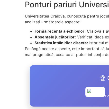
Ponturi pariuri Univers
Universitatea Craiova, cunoscută pentru jocul 
analizați următoarele aspecte:
Forma recentă a echipelor:
Craiova a avu
Absențele jucătorilor:
Verificați dacă ex
Statistica întâlnirilor directe:
Istoricul m
Pe lângă aceste aspecte, este important să luaț
mai pragmatică, ceea ce ar putea influența desf
🏆 
Bo