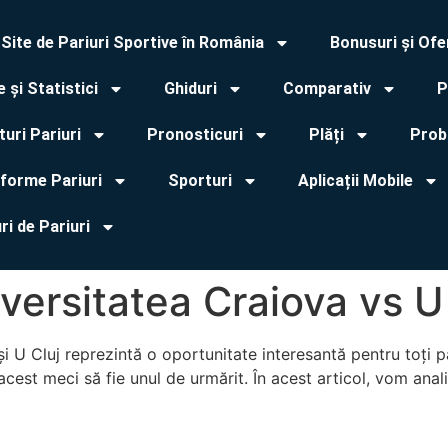
Site de Pariuri Sportive în România
Bonusuri și Ofe
 și Statistici
Ghiduri
Comparativ
P
uri Pariuri
Pronosticuri
Plăți
Prob
tforme Pariuri
Sporturi
Aplicații Mobile
ri de Pariuri
iversitatea Craiova vs U
și U Cluj reprezintă o oportunitate interesantă pentru toți p
acest meci să fie unul de urmărit. În acest articol, vom ana