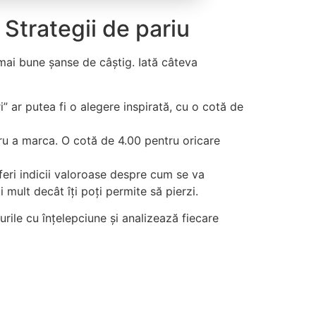
Strategii de pariu
 mai bune șanse de câștig. Iată câteva
” ar putea fi o alegere inspirată, cu o cotă de
ru a marca. O cotă de 4.00 pentru oricare
oferi indicii valoroase despre cum se va
 mult decât îți poți permite să pierzi.
rile cu înțelepciune și analizează fiecare