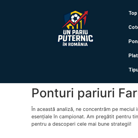
Top 
Cote
Pont
Pla
Tipu
Ponturi pariuri F
În această analiză, ne concentrăm pe meciul 
esențiale în campionat. Am pregătit pentru t
pentru a descoperi cele mai bune strategii!