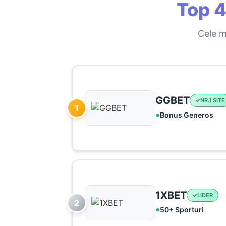
Top 4
Cele m
GGBET
NR.1 SITE
1
Bonus Generos
1XBET
LIDER
2
50+ Sporturi