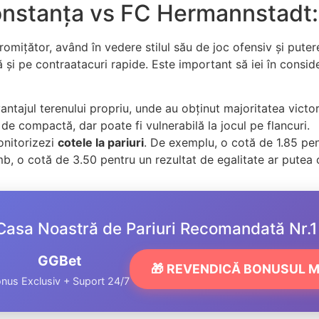
Constanța vs FC Hermannstadt:
omițător, având în vedere stilul său de joc ofensiv și puter
și pe contraatacuri rapide. Este important să iei în consi
tajul terenului propriu, unde au obținut majoritatea victori
de compactă, dar poate fi vulnerabilă la jocul pe flancuri.
onitorizezi
cotele la pariuri
. De exemplu, o cotă de 1.85 pent
b, o cotă de 3.50 pentru un rezultat de egalitate ar putea o
Casa Noastră de Pariuri Recomandată Nr.1
GGBet
🎁 REVENDICĂ BONUSUL 
nus Exclusiv + Suport 24/7