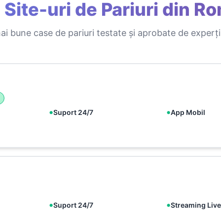
 Site-uri de Pariuri din R
ai bune case de pariuri testate și aprobate de experții
Suport 24/7
App Mobil
Suport 24/7
Streaming Liv