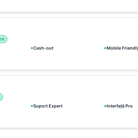
OS
Cash-out
Mobile Friendl
Suport Expert
Interfață Pro