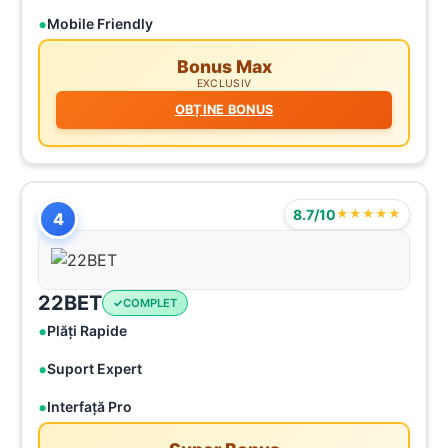
Mobile Friendly
Bonus Max
EXCLUSIV
OBȚINE BONUS
8.7/10
★★★★★
4
22BET
COMPLET
Plăți Rapide
Suport Expert
Interfață Pro