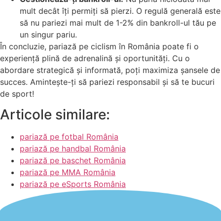
mult decât îți permiți să pierzi. O regulă generală este
să nu pariezi mai mult de 1-2% din bankroll-ul tău pe
un singur pariu.
În concluzie, pariază pe ciclism în România poate fi o
experiență plină de adrenalină și oportunități. Cu o
abordare strategică și informată, poți maximiza șansele de
succes. Amintește-ți să pariezi responsabil și să te bucuri
de sport!
Articole similare:
pariază pe fotbal România
pariază pe handbal România
pariază pe baschet România
pariază pe MMA România
pariază pe eSports România