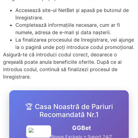
Accesează site-ul NetBet și apasă pe butonul de
înregistrare.
Completează informațiile necesare, cum ar fi
numele, adresa de e-mail și data nașterii.
La finalizarea procesului de înregistrare, vei ajunge
la o pagină unde poți introduce codul promoțional.
Asigură-te că introduci codul corect, deoarece o
greșeală poate anula beneficiile oferite. După ce ai
introdus codul, continuă să finalizezi procesul de
înregistrare.
🏆 Casa Noastră de Pariuri
Recomandată Nr.1
GGBet
Bonus Exclusiv + Suport 24/7