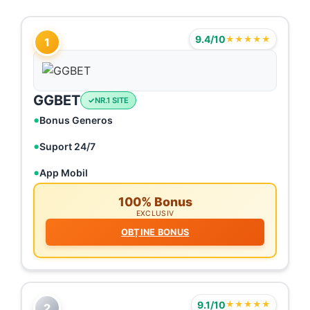
9.4/10
★★★★★
1
GGBET
NR.1 SITE
Bonus Generos
Suport 24/7
App Mobil
100% Bonus
EXCLUSIV
OBȚINE BONUS
9.1/10
★★★★★
2