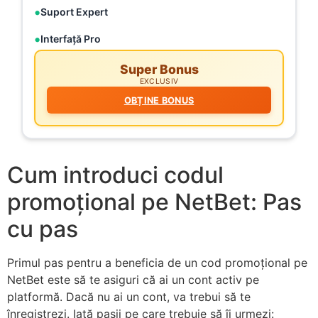
Suport Expert
Interfață Pro
Super Bonus
EXCLUSIV
OBȚINE BONUS
Cum introduci codul
promoțional pe NetBet: Pas
cu pas
Primul pas pentru a beneficia de un cod promoțional pe
NetBet este să te asiguri că ai un cont activ pe
platformă. Dacă nu ai un cont, va trebui să te
înregistrezi. Iată pașii pe care trebuie să îi urmezi: