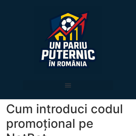
Cum introduci codul
promoțional pe