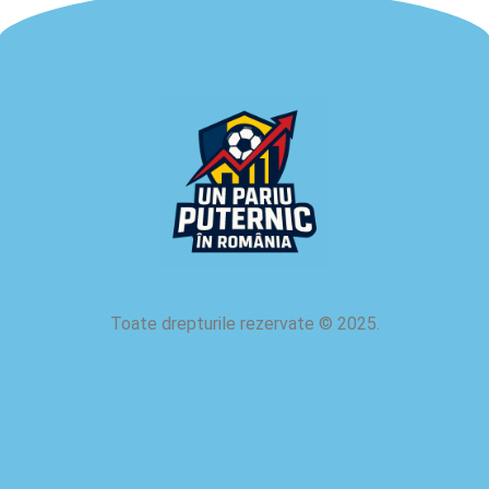
Toate drepturile rezervate
©
2025.
despre noi