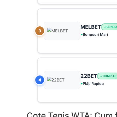
MELBET
GENER
3
Bonusuri Mari
22BET
COMPLET
4
Plăți Rapide
Cote Tenis WTA: Cum 