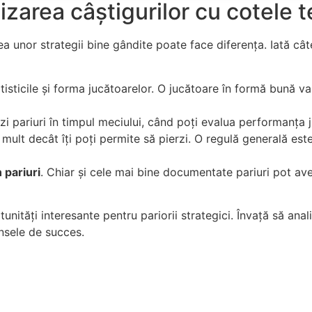
izarea câștigurilor cu cotele 
ea unor strategii bine gândite poate face diferența. Iată câ
atisticile și forma jucătoarelor. O jucătoare în formă bună 
ezi pariuri în timpul meciului, când poți evalua performanța j
 mult decât îți poți permite să pierzi. O regulă generală est
n pariuri
. Chiar și cele mai bine documentate pariuri pot av
unități interesante pentru pariorii strategici. Învață să anali
ansele de succes.