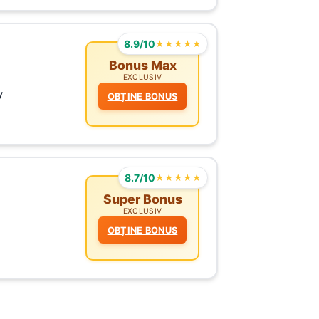
8.9/10
★★★★★
Bonus Max
EXCLUSIV
y
OBȚINE BONUS
8.7/10
★★★★★
Super Bonus
EXCLUSIV
OBȚINE BONUS