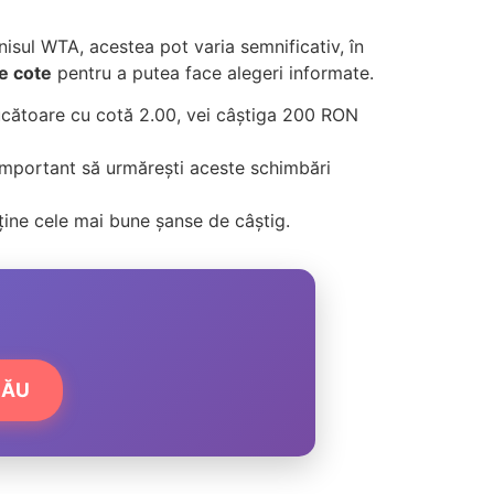
enisul WTA, acestea pot varia semnificativ, în
te cote
pentru a putea face alegeri informate.
ucătoare cu cotă 2.00, vei câștiga 200 RON
 important să urmărești aceste schimbări
ține cele mai bune șanse de câștig.
MĂU