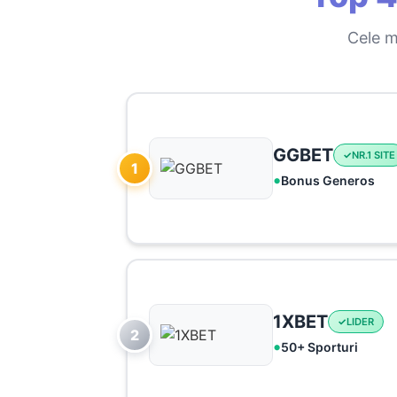
Cele m
GGBET
NR.1 SITE
1
Bonus Generos
1XBET
LIDER
2
50+ Sporturi