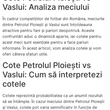
Vaslui: Analiza meciului
În cadrul competițiilor de fotbal din România, meciurile
dintre Petrolul Ploiești și Vaslui sunt întotdeauna
atractive pentru fani și pariori deopotrivă. Aceste
confruntări aduc o dinamică aparte, iar cotele pentru
acest meci sunt esențiale pentru a face pariuri
informate. În acest articol, vom analiza cotele și vom
oferi câteva sfaturi utile.
Cote Petrolul Ploiești vs
Vaslui: Cum să interpretezi
cotele
Cotele reprezintă probabilitatea ca un anumit rezultat
să se întâmple. În cazul meciului dintre Petrolul Ploiești
și Vaslui, cotele pot varia semnificativ în funcție de