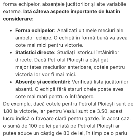
forma echipelor, absențele jucătorilor și alte variabile
externe.
Iată câteva aspecte importante de luat în
considerare:
Forma echipelor:
Analizați ultimele meciuri ale
ambelor echipe. O echipă în formă bună va avea
cote mai mici pentru victorie.
Statistici directe:
Studiați istoricul întâlnirilor
directe. Dacă Petrolul Ploiești a câștigat
majoritatea meciurilor anterioare, cotele pentru
victoria lor vor fi mai mici.
Absențe și accidentări:
Verificați lista jucătorilor
absenți. O echipă fără staruri cheie poate avea
cote mai mari pentru o înfrângere.
De exemplu, dacă cotele pentru Petrolul Ploiești sunt de
1.80 la victorie, iar pentru Vaslui sunt de 3.50, acest
lucru indică o favoare clară pentru gazde. În acest caz,
o sumă de 100 de lei pariată pe Petrolul Ploiești ar
putea aduce un câștig de 80 de lei, în timp ce o pariu