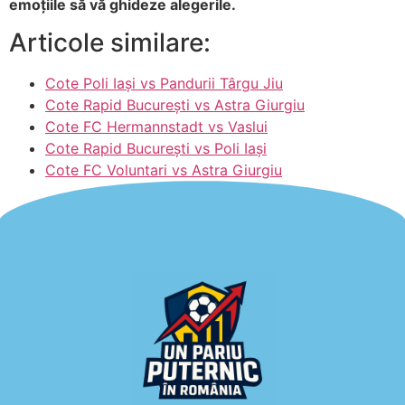
emoțiile să vă ghideze alegerile.
Articole similare:
Cote Poli Iași vs Pandurii Târgu Jiu
Cote Rapid București vs Astra Giurgiu
Cote FC Hermannstadt vs Vaslui
Cote Rapid București vs Poli Iași
Cote FC Voluntari vs Astra Giurgiu