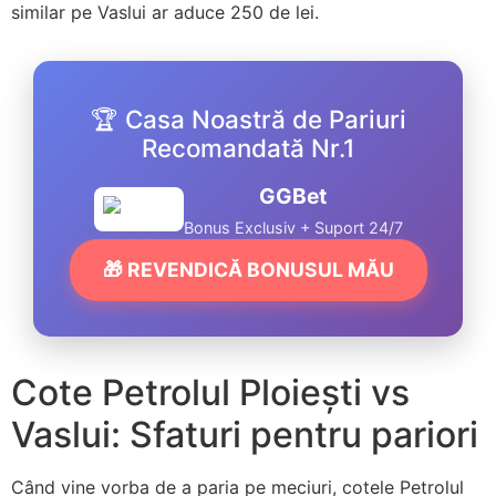
similar pe Vaslui ar aduce 250 de lei.
🏆 Casa Noastră de Pariuri
Recomandată Nr.1
GGBet
Bonus Exclusiv + Suport 24/7
🎁 REVENDICĂ BONUSUL MĂU
Cote Petrolul Ploiești vs
Vaslui: Sfaturi pentru pariori
Când vine vorba de a paria pe meciuri, cotele Petrolul