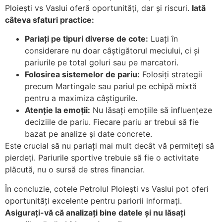
Ploiești vs Vaslui oferă oportunități, dar și riscuri.
Iată
câteva sfaturi practice:
Pariați pe tipuri diverse de cote:
Luați în
considerare nu doar câștigătorul meciului, ci și
pariurile pe total goluri sau pe marcatori.
Folosirea sistemelor de pariu:
Folosiți strategii
precum Martingale sau pariul pe echipă mixtă
pentru a maximiza câștigurile.
Atenție la emoții:
Nu lăsați emoțiile să influențeze
deciziile de pariu. Fiecare pariu ar trebui să fie
bazat pe analize și date concrete.
Este crucial să nu pariați mai mult decât vă permiteți să
pierdeți. Pariurile sportive trebuie să fie o activitate
plăcută, nu o sursă de stres financiar.
În concluzie, cotele Petrolul Ploiești vs Vaslui pot oferi
oportunități excelente pentru pariorii informați.
Asigurați-vă că analizați bine datele și nu lăsați