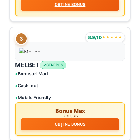
OBȚINE BONUS
8.9/10
★★★★★
3
MELBET
GENEROS
Bonusuri Mari
Cash-out
Mobile Friendly
Bonus Max
EXCLUSIV
OBȚINE BONUS