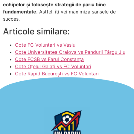
echipelor și folosește strategii de pariu bine
fundamentate.
Astfel, îți vei maximiza șansele de
succes.
Articole similare:
Cote FC Voluntari vs Vaslui
Cote Universitatea Craiova vs Pandurii Târgu Jiu
Cote FCSB vs Farul Constanța
Cote Oțelul Galați vs FC Voluntari
Cote Rapid București vs FC Voluntari