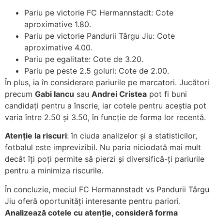
Pariu pe victorie FC Hermannstadt: Cote
aproximative 1.80.
Pariu pe victorie Pandurii Târgu Jiu: Cote
aproximative 4.00.
Pariu pe egalitate: Cote de 3.20.
Pariu pe peste 2.5 goluri: Cote de 2.00.
În plus, ia în considerare pariurile pe marcatori. Jucători
precum
Gabi Iancu
sau
Andrei Cristea
pot fi buni
candidați pentru a înscrie, iar cotele pentru aceștia pot
varia între 2.50 și 3.50, în funcție de forma lor recentă.
Atenție la riscuri
: în ciuda analizelor și a statisticilor,
fotbalul este imprevizibil. Nu paria niciodată mai mult
decât îți poți permite să pierzi și diversifică-ți pariurile
pentru a minimiza riscurile.
În concluzie, meciul FC Hermannstadt vs Pandurii Târgu
Jiu oferă oportunități interesante pentru pariori.
Analizează cotele cu atenție, consideră forma