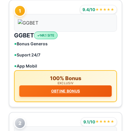
9.4/10
★★★★★
1
GGBET
NR.1 SITE
Bonus Generos
Suport 24/7
App Mobil
100% Bonus
EXCLUSIV
OBȚINE BONUS
9.1/10
★★★★★
2