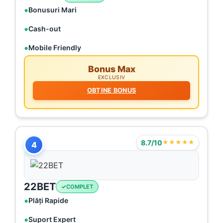
Bonusuri Mari
Cash-out
Mobile Friendly
Bonus Max
EXCLUSIV
OBȚINE BONUS
8.7/10
★★★★★
4
22BET
COMPLET
Plăți Rapide
Suport Expert