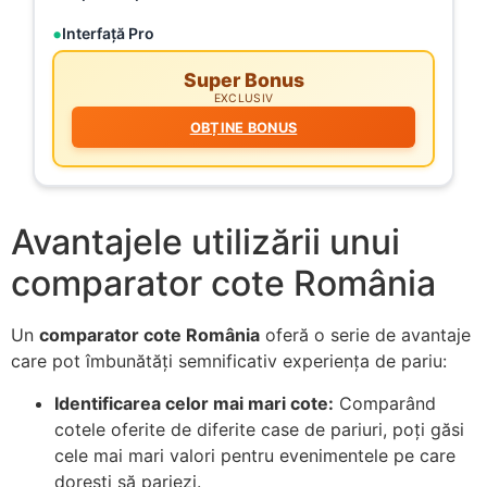
Interfață Pro
Super Bonus
EXCLUSIV
OBȚINE BONUS
Avantajele utilizării unui
comparator cote România
Un
comparator cote România
oferă o serie de avantaje
care pot îmbunătăți semnificativ experiența de pariu:
Identificarea celor mai mari cote:
Comparând
cotele oferite de diferite case de pariuri, poți găsi
cele mai mari valori pentru evenimentele pe care
dorești să pariezi.