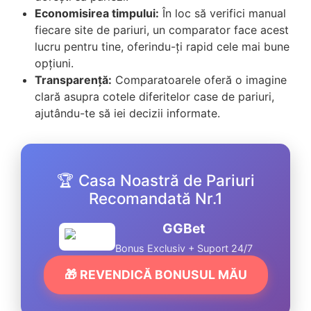
Economisirea timpului:
În loc să verifici manual
fiecare site de pariuri, un comparator face acest
lucru pentru tine, oferindu-ți rapid cele mai bune
opțiuni.
Transparență:
Comparatoarele oferă o imagine
clară asupra cotele diferitelor case de pariuri,
ajutându-te să iei decizii informate.
🏆 Casa Noastră de Pariuri
Recomandată Nr.1
GGBet
Bonus Exclusiv + Suport 24/7
🎁 REVENDICĂ BONUSUL MĂU