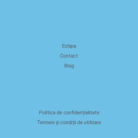
despre noi
Echipa
Contact
Blog
Juridic
Politica de confidențialitate
Termeni și condiții de utilizare