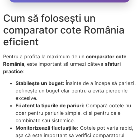
Cum să folosești un
comparator cote România
eficient
Pentru a profita la maximum de un
comparator cote
România
, este important să urmezi câteva
sfaturi
practice
:
Stabilește un buget:
Înainte de a începe să pariezi,
definește un buget clar pentru a evita pierderile
excesive.
Fii atent la tipurile de pariuri:
Compară cotele nu
doar pentru pariurile simple, ci și pentru cele
combinate sau sistemice.
Monitorizează fluctuațiile:
Cotele pot varia rapid,
așa că este important să verifici comparatorul