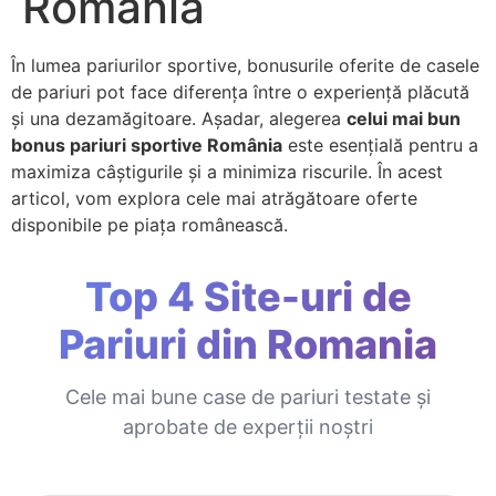
România
În lumea pariurilor sportive, bonusurile oferite de casele
de pariuri pot face diferența între o experiență plăcută
și una dezamăgitoare. Așadar, alegerea
celui mai bun
bonus pariuri sportive România
este esențială pentru a
maximiza câștigurile și a minimiza riscurile. În acest
articol, vom explora cele mai atrăgătoare oferte
disponibile pe piața românească.
Top 4 Site-uri de
Pariuri din Romania
Cele mai bune case de pariuri testate și
aprobate de experții noștri