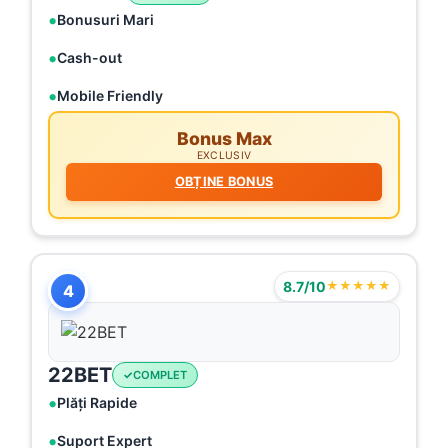
Bonusuri Mari
Cash-out
Mobile Friendly
Bonus Max
EXCLUSIV
OBȚINE BONUS
8.7/10
★★★★★
4
22BET
COMPLET
Plăți Rapide
Suport Expert