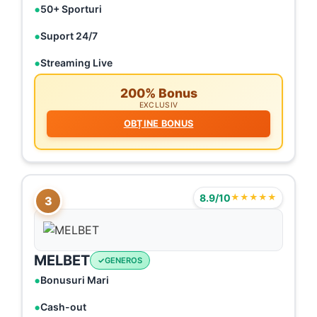
50+ Sporturi
Suport 24/7
Streaming Live
200% Bonus
EXCLUSIV
OBȚINE BONUS
8.9/10
★★★★★
3
MELBET
GENEROS
Bonusuri Mari
Cash-out