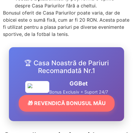
despre Casa Pariurilor fără a cheltui.
Bonusul oferit de Casa Pariurilor poate varia, dar de
obicei este o sumă fixă, cum ar fi 20 RON. Acesta poate
fi utilizat pentru a plasa pariuri pe diverse evenimente
sportive, de la fotbal la tenis.
🏆 Casa Noastră de Pariuri
Recomandată Nr.1
GGBet
Bonus Exclusiv + Suport 24/7
🎁 REVENDICĂ BONUSUL MĂU