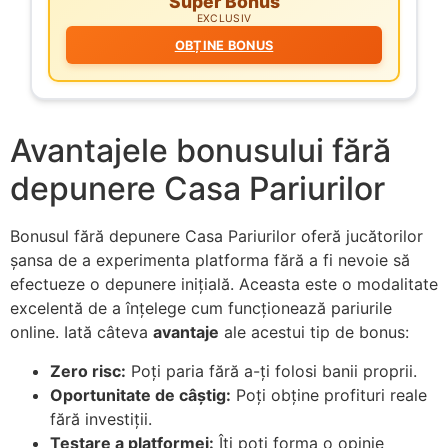
Super Bonus
EXCLUSIV
OBȚINE BONUS
Avantajele bonusului fără
depunere Casa Pariurilor
Bonusul fără depunere Casa Pariurilor oferă jucătorilor
șansa de a experimenta platforma fără a fi nevoie să
efectueze o depunere inițială. Aceasta este o modalitate
excelentă de a înțelege cum funcționează pariurile
online. Iată câteva
avantaje
ale acestui tip de bonus:
Zero risc:
Poți paria fără a-ți folosi banii proprii.
Oportunitate de câștig:
Poți obține profituri reale
fără investiții.
Testare a platformei:
Îți poți forma o opinie