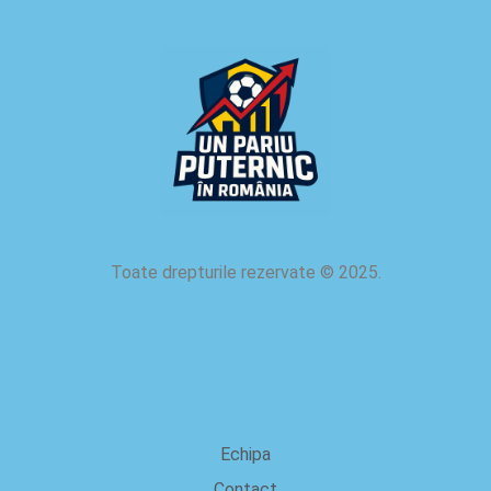
Toate drepturile rezervate
©
2025.
despre noi
Echipa
Contact