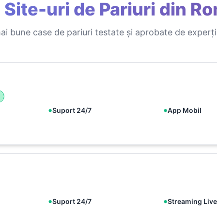
 Site-uri de Pariuri din R
ai bune case de pariuri testate și aprobate de experții
Suport 24/7
App Mobil
Suport 24/7
Streaming Liv