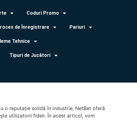
rte
Coduri Promo
roces de Înregistrare
Pariuri
leme Tehnice
Tipuri de Jucători
 o reputație solidă în industrie, NetBet oferă
e utilizatorii fideli. În acest articol, vom