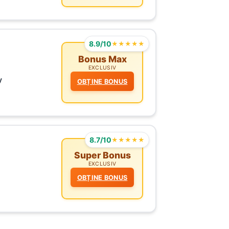
8.9/10
★★★★★
Bonus Max
EXCLUSIV
y
OBȚINE BONUS
8.7/10
★★★★★
Super Bonus
EXCLUSIV
OBȚINE BONUS