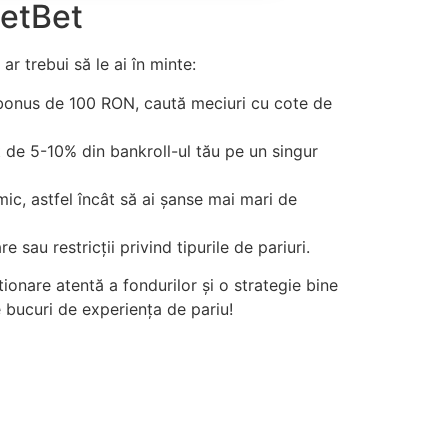
NetBet
r trebui să le ai în minte:
n bonus de 100 RON, caută meciuri cu cote de
t de 5-10% din bankroll-ul tău pe un singur
ic, astfel încât să ai șanse mai mari de
sau restricții privind tipurile de pariuri.
ionare atentă a fondurilor și o strategie bine
e bucuri de experiența de pariu!